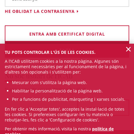
HE OBLIDAT LA CONTRASENYA
ENTRA AMB CERTIFICAT DIGITAL
×
TU POTS CONTROLAR L'ÚS DE LES COOKIES.
A l’ICAB utilitzem cookies a la nostra pàgina. Algunes són
estrictament necessàries per al funcionament de la pàgina, i
d'altres són opcionals i s'utilitzen per:
No sóc usuari de l'ICAB
Mesurar com s'utilitza la pàgina web.
Si encara no ets usuari, Registra't a ICAB
Habilitar la personalització de la pàgina web.
Per a funcions de publicitat, màrqueting i xarxes socials.
REGISTRA'T
En fer clic a 'Acceptar totes', acceptes la instal·lació de totes
les cookies. Si prefereixes configurar-les tu mateix/a o
rebutjar-les, fes clic a 'Configuració de cookies'.
Per obtenir més informació, visita la nostra
política de