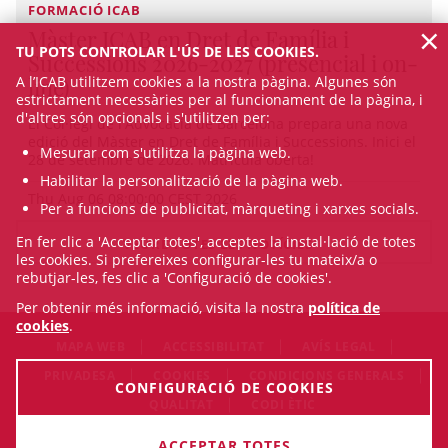
FORMACIÓ ICAB
×
Màster ICAB en Dret de Família i
TU POTS CONTROLAR L'ÚS DE LES COOKIES.
Successions 2026-2027 (presencial i on-
A l’ICAB utilitzem cookies a la nostra pàgina. Algunes són
line)
estrictament necessàries per al funcionament de la pàgina, i
d'altres són opcionals i s'utilitzen per:
El Col·legi de l'Advocacia de Barcelona prepara una nova
edició del Màster en Dret de Família i Successions. Inici el
Mesurar com s'utilitza la pàgina web.
28 de setembre de 2026. Matrícula oberta!
Habilitar la personalització de la pàgina web.
Thu Aug 06 08:00:00 CEST 2026
Per a funcions de publicitat, màrqueting i xarxes socials.
En fer clic a 'Acceptar totes', acceptes la instal·lació de totes
VEURE TOTES LES NOTÍCIES
les cookies. Si prefereixes configurar-les tu mateix/a o
rebutjar-les, fes clic a 'Configuració de cookies'.
Per obtenir més informació, visita la nostra
política de
cookies
.
MAPA WEB
ACCESSIBILITAT
AVÍS LEGAL
PRIVADESA
COOKIES
CONDICIONS GENERALS
CONFIGURACIÓ DE COOKIES
QUALITAT
CODI ÈTIC
© Sun Aug 09 10:42:47 CEST 2026 Il·lustre Col·legi de
ACCEPTAR TOTES