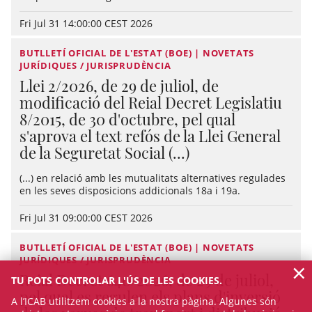
Fri Jul 31 14:00:00 CEST 2026
BUTLLETÍ OFICIAL DE L'ESTAT (BOE) | NOVETATS
JURÍDIQUES / JURISPRUDÈNCIA
Llei 2/2026, de 29 de juliol, de
modificació del Reial Decret Legislatiu
8/2015, de 30 d'octubre, pel qual
s'aprova el text refós de la Llei General
de la Seguretat Social (...)
(...) en relació amb les mutualitats alternatives regulades
en les seves disposicions addicionals 18a i 19a.
Fri Jul 31 09:00:00 CEST 2026
BUTLLETÍ OFICIAL DE L'ESTAT (BOE) | NOVETATS
JURÍDIQUES / JURISPRUDÈNCIA
×
Reial Decret 640/2026, de 29 de juliol,
TU POTS CONTROLAR L'ÚS DE LES COOKIES.
pel qual es regulen els plans d'inversió
A l’ICAB utilitzem cookies a la nostra pàgina. Algunes són