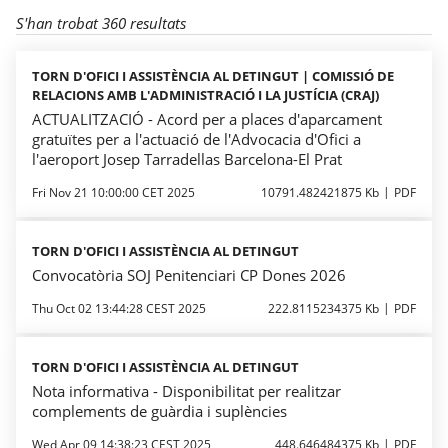
S'han trobat 360 resultats
TORN D'OFICI I ASSISTÈNCIA AL DETINGUT | COMISSIÓ DE
RELACIONS AMB L'ADMINISTRACIÓ I LA JUSTÍCIA (CRAJ)
ACTUALITZACIÓ - Acord per a places d'aparcament
gratuïtes per a l'actuació de l'Advocacia d'Ofici a
l'aeroport Josep Tarradellas Barcelona-El Prat
Fri Nov 21 10:00:00 CET 2025
10791.482421875 Kb
PDF
TORN D'OFICI I ASSISTÈNCIA AL DETINGUT
Convocatòria SOJ Penitenciari CP Dones 2026
Thu Oct 02 13:44:28 CEST 2025
222.8115234375 Kb
PDF
TORN D'OFICI I ASSISTÈNCIA AL DETINGUT
Nota informativa - Disponibilitat per realitzar
complements de guàrdia i suplències
Wed Apr 09 14:38:23 CEST 2025
448.646484375 Kb
PDF