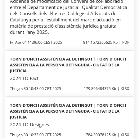
Addenda de modificació del Conveni de col·laboració
entre el Departament de Justícia i Qualitat Democràtica
i els Consells dels Il·lustres Col·legis d'Advocats de
Catalunya per a l'establiment del marc d'actuació en
matèria de prestació d'assistència jurídica gratuïta
durant l'any 2025.
Fri Apr 04 11:06:00 CEST 2025
814.1572265625 Kb
PDF
TORN D'OFICI I ASSISTÈNCIA AL DETINGUT | TORN D’OFICI I
ASSISTÈNCIA A LA PERSONA DETINGUDA - CIUTAT DE LA
JUSTÍCIA
2024 TO Fact
Thu Jan 30 10:43:00 CET 2025
179.896484375 Kb
XLSX
TORN D'OFICI I ASSISTÈNCIA AL DETINGUT | TORN D’OFICI I
ASSISTÈNCIA A LA PERSONA DETINGUDA - CIUTAT DE LA
JUSTÍCIA
2024 TO Designes
Thu Jan 30 10:33:00 CET 2025
784.30078125 Kb
XLSX