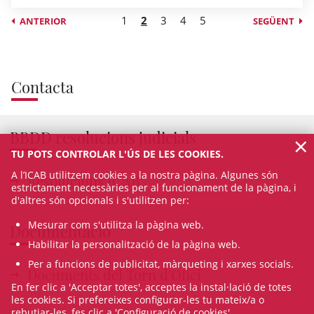
1
2
3
4
5
ANTERIOR
SEGÜENT
Contacta
BBDD resolucions judicials
×
TU POTS CONTROLAR L'ÚS DE LES COOKIES.
A l’ICAB utilitzem cookies a la nostra pàgina. Algunes són
Resolucions ICAB
estrictament necessàries per al funcionament de la pàgina, i
d'altres són opcionals i s'utilitzen per:
Mesurar com s'utilitza la pàgina web.
Documentació
Habilitar la personalització de la pàgina web.
Per a funcions de publicitat, màrqueting i xarxes socials.
Documents del Torn d'Ofici
En fer clic a 'Acceptar totes', acceptes la instal·lació de totes
les cookies. Si prefereixes configurar-les tu mateix/a o
rebutjar-les, fes clic a 'Configuració de cookies'.