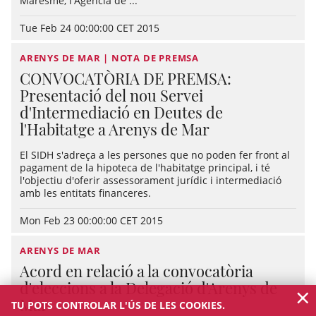
Maresme, l'Agència de ...
Tue Feb 24 00:00:00 CET 2015
ARENYS DE MAR | NOTA DE PREMSA
CONVOCATÒRIA DE PREMSA:
Presentació del nou Servei
d'Intermediació en Deutes de
l'Habitatge a Arenys de Mar
El SIDH s'adreça a les persones que no poden fer front al
pagament de la hipoteca de l'habitatge principal, i té
l'objectiu d'oferir assessorament jurídic i intermediació
amb les entitats financeres.
Mon Feb 23 00:00:00 CET 2015
ARENYS DE MAR
Acord en relació a la convocatòria
d'eleccions a la Delegació d'Arenys de
×
Mar
TU POTS CONTROLAR L'ÚS DE LES COOKIES.