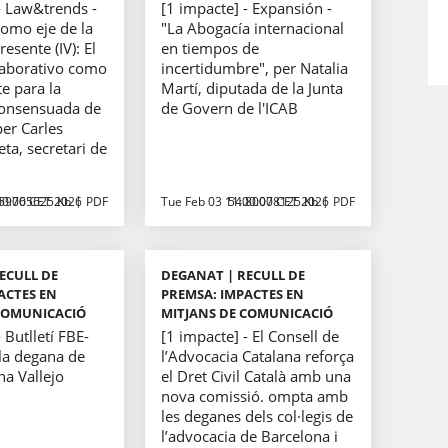
- Law&trends -
[1 impacte] - Expansión -
omo eje de la
"La Abogacía internacional
resente (IV): El
en tiempos de
aborativo como
incertidumbre", per Natalia
te para la
Martí, diputada de la Junta
consensuada de
de Govern de l'ICAB
per Carles
ta, secretari de
00:00 CET 2026
59765625 Kb
PDF
Tue Feb 03 11:00:00 CET 2026
54.80078125 Kb
PDF
ECULL DE
DEGANAT | RECULL DE
ACTES EN
PREMSA: IMPACTES EN
COMUNICACIÓ
MITJANS DE COMUNICACIÓ
 Butlletí FBE-
[1 impacte] - El Consell de
 la degana de
l’Advocacia Catalana reforça
ina Vallejo
el Dret Civil Català amb una
nova comissió. ompta amb
les deganes dels col·legis de
l’advocacia de Barcelona i