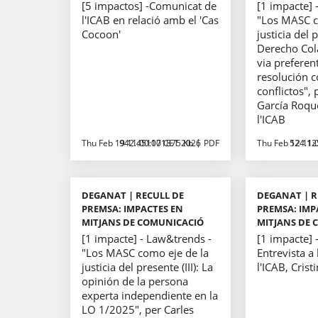
[5 impactos] -Comunicat de
[1 impacte] 
l'ICAB en relació amb el 'Cas
"Los MASC c
Cocoon'
justicia del p
Derecho Col
via preferen
resolución 
conflictos", 
García Roque
l'ICAB
Thu Feb 19 11:00:00 CET 2026
942.451171875 Kb
PDF
Thu Feb 12 11:
524.12
DEGANAT | RECULL DE
DEGANAT | R
PREMSA: IMPACTES EN
PREMSA: IMP
MITJANS DE COMUNICACIÓ
MITJANS DE 
[1 impacte] - Law&trends -
[1 impacte] -
"Los MASC como eje de la
Entrevista a
justicia del presente (III): La
l'ICAB, Crist
opinión de la persona
experta independiente en la
LO 1/2025", per Carles