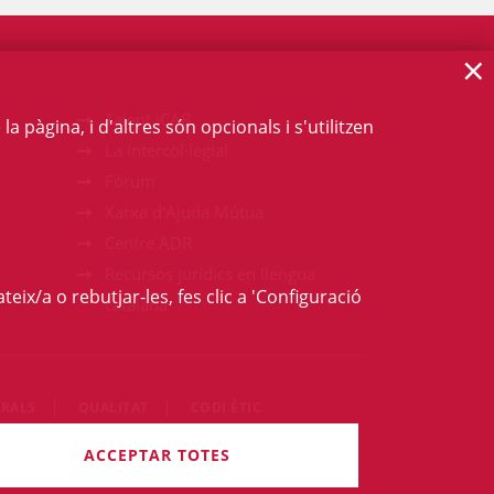
×
Talent ICAB
 pàgina, i d'altres són opcionals i s'utilitzen
La intercol·legial
Fòrum
Xarxa d'Ajuda Mútua
Centre ADR
Recursos jurídics en llengua
teix/a o rebutjar-les, fes clic a 'Configuració
catalana
RALS
QUALITAT
CODI ÈTIC
rets són reservats.
ACCEPTAR TOTES