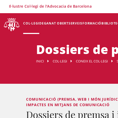
×
Il·lustre Col·legi de l'Advocacia de Barcelona
COL·LEGI
DEGANAT OBERT
SERVEIS
FORMACIÓ
BIBLIOTE
Dossiers de 
INICI
COL·LEGI
CONEIX EL COL·LEGI
COMUNICACIÓ (PREMSA, WEB I MÓN JURÍDIC)
IMPACTES EN MITJANS DE COMUNICACIÓ
Dossiers de premsa i