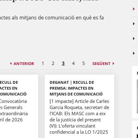
actes als mitjans de comunicació en què es fa
1
2
3
4
5
ANTERIOR
SEGÜENT
ECULL DE
DEGANAT | RECULL DE
ACTES EN
PREMSA: IMPACTES EN
COMUNICACIÓ
MITJANS DE COMUNICACIÓ
 Convocatòria
[1 impacte] Article de Carles
s Generals
Garcia Roqueta, secretari de
Extraordinària
l'ICAB: Els MASC com a eix
bril de 2026
de la justícia del present
(VI): L'oferta vinculant
confidencial a la LO 1/2025