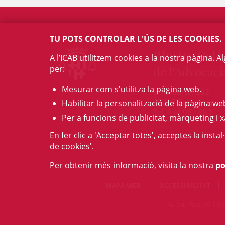
TU POTS CONTROLAR L'ÚS DE LES COOKIES.
Il·lustre Col·l
A l’ICAB utilitzem cookies a la nostra pàgina. 
per:
de l'Advocaci
Mesurar com s'utilitza la pàgina web.
c/ Mallorca, 283
08037 Barcelona
Habilitar la personalització de la pàgina we
Tel. 934 961 880
Per a funcions de publicitat, màrqueting i x
En fer clic a 'Acceptar totes', acceptes la insta
de cookies'.
Per obtenir més informació, visita la nostra
po
MAPA WEB
ACCESSIBILITAT
© Sat Aug 08 10:08