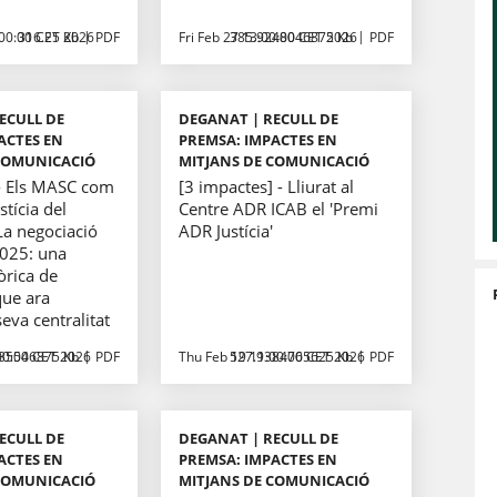
00:00 CET 2026
316.25 Kb
PDF
Fri Feb 27 13:00:00 CET 2026
385.9248046875 Kb
PDF
ECULL DE
DEGANAT | RECULL DE
ACTES EN
PREMSA: IMPACTES EN
COMUNICACIÓ
MITJANS DE COMUNICACIÓ
 - Els MASC com
[3 impactes] - Lliurat al
stícia del
Centre ADR ICAB el 'Premi
 La negociació
ADR Justícia'
2025: una
òrica de
que ara
eva centralitat
00:00 CET 2026
35546875 Kb
PDF
Thu Feb 19 11:00:00 CET 2026
527.9384765625 Kb
PDF
ECULL DE
DEGANAT | RECULL DE
ACTES EN
PREMSA: IMPACTES EN
COMUNICACIÓ
MITJANS DE COMUNICACIÓ