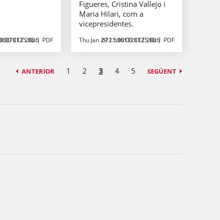
Figueres, Cristina Vallejo i
Maria Hilari, com a
vicepresidentes.
00:00 CET 2026
30078125 Kb
PDF
Thu Jan 29 11:00:00 CET 2026
672.5361328125 Kb
PDF
1
2
3
4
5
ANTERIOR
SEGÜENT