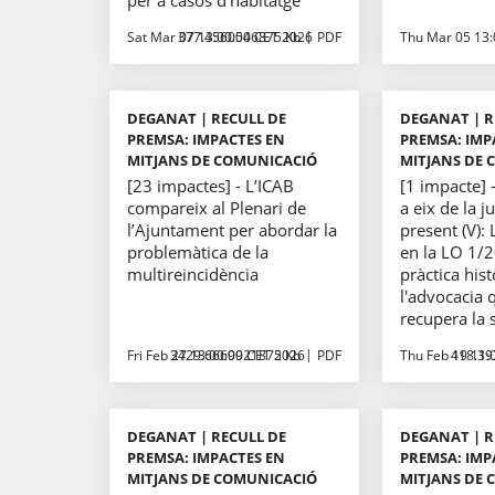
per a casos d’habitatge
Sat Mar 07 13:00:00 CET 2026
377.4560546875 Kb
PDF
Thu Mar 05 13:
DEGANAT | RECULL DE
DEGANAT | R
PREMSA: IMPACTES EN
PREMSA: IMP
MITJANS DE COMUNICACIÓ
MITJANS DE 
[23 impactes] - L’ICAB
[1 impacte]
compareix al Plenari de
a eix de la ju
l’Ajuntament per abordar la
present (V):
problemàtica de la
en la LO 1/
multireincidència
pràctica hist
l'advocacia 
recupera la s
Fri Feb 27 13:00:00 CET 2026
3429.6669921875 Kb
PDF
Thu Feb 19 11:
418.39
DEGANAT | RECULL DE
DEGANAT | R
PREMSA: IMPACTES EN
PREMSA: IMP
MITJANS DE COMUNICACIÓ
MITJANS DE 