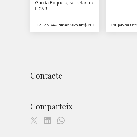
García Roqueta, secretari de
l'ICAB
Tue Feb 03 11:00:00 CET 2026
447.689453125 Kb
PDF
Thu Jan 29 11:
2803.33
Contacte
Comparteix