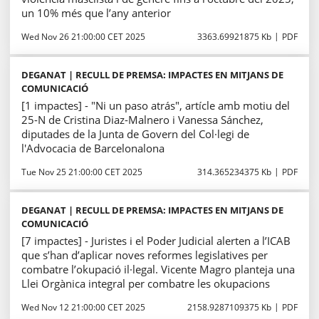
un 10% més que l’any anterior
Wed Nov 26 21:00:00 CET 2025
3363.69921875 Kb
PDF
DEGANAT | RECULL DE PREMSA: IMPACTES EN MITJANS DE
COMUNICACIÓ
[1 impactes] - "Ni un paso atrás", artícle amb motiu del
25-N de Cristina Diaz-Malnero i Vanessa Sánchez,
diputades de la Junta de Govern del Col·legi de
l'Advocacia de Barcelonalona
Tue Nov 25 21:00:00 CET 2025
314.365234375 Kb
PDF
DEGANAT | RECULL DE PREMSA: IMPACTES EN MITJANS DE
COMUNICACIÓ
[7 impactes] - Juristes i el Poder Judicial alerten a l’ICAB
que s’han d’aplicar noves reformes legislatives per
combatre l’okupació il·legal. Vicente Magro planteja una
Llei Orgànica integral per combatre les okupacions
Wed Nov 12 21:00:00 CET 2025
2158.9287109375 Kb
PDF