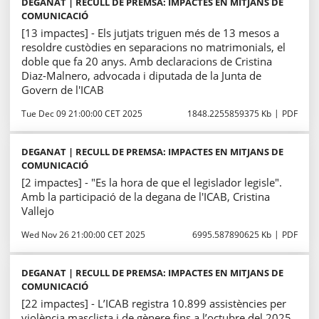
DEGANAT | RECULL DE PREMSA: IMPACTES EN MITJANS DE
COMUNICACIÓ
[13 impactes] - Els jutjats triguen més de 13 mesos a
resoldre custòdies en separacions no matrimonials, el
doble que fa 20 anys. Amb declaracions de Cristina
Diaz-Malnero, advocada i diputada de la Junta de
Govern de l'ICAB
Tue Dec 09 21:00:00 CET 2025
1848.2255859375 Kb
PDF
DEGANAT | RECULL DE PREMSA: IMPACTES EN MITJANS DE
COMUNICACIÓ
[2 impactes] - "Es la hora de que el legislador legisle".
Amb la participació de la degana de l'ICAB, Cristina
Vallejo
Wed Nov 26 21:00:00 CET 2025
6995.587890625 Kb
PDF
DEGANAT | RECULL DE PREMSA: IMPACTES EN MITJANS DE
COMUNICACIÓ
[22 impactes] - L’ICAB registra 10.899 assistències per
violència masclista i de gènere fins a l’octubre del 2025,