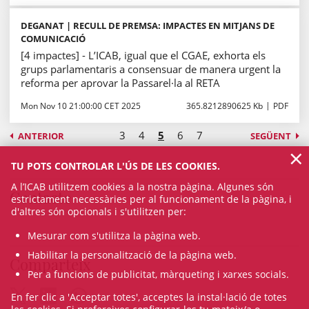
DEGANAT | RECULL DE PREMSA: IMPACTES EN MITJANS DE
COMUNICACIÓ
[4 impactes] - L’ICAB, igual que el CGAE, exhorta els
grups parlamentaris a consensuar de manera urgent la
reforma per aprovar la Passarel·la al RETA
Mon Nov 10 21:00:00 CET 2025
365.8212890625 Kb
PDF
3
4
5
6
7
ANTERIOR
SEGÜENT
×
TU POTS CONTROLAR L'ÚS DE LES COOKIES.
A l’ICAB utilitzem cookies a la nostra pàgina. Algunes són
Contacte
estrictament necessàries per al funcionament de la pàgina, i
d'altres són opcionals i s'utilitzen per:
Mesurar com s'utilitza la pàgina web.
Habilitar la personalització de la pàgina web.
Comparteix
Per a funcions de publicitat, màrqueting i xarxes socials.
En fer clic a 'Acceptar totes', acceptes la instal·lació de totes