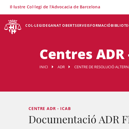
×
Il·lustre Col·legi de l'Advocacia de Barcelona
COL·LEGI
DEGANAT OBERT
SERVEIS
FORMACIÓ
BIBLIOTE
Centres ADR 
INICI
ADR
CENTRE DE RESOLUCIÓ ALTERNA
CENTRE ADR - ICAB
Documentació ADR 