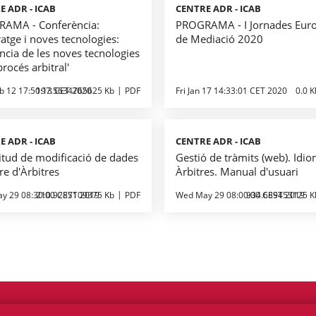
E ADR - ICAB
CENTRE ADR - ICAB
AMA - Conferència:
PROGRAMA - I Jornades Eur
ratge i noves tecnologies:
de Mediació 2020
ncia de les noves tecnologies
procés arbitral'
b 12 17:50:13 CET 2020
197.5634765625 Kb
PDF
Fri Jan 17 14:33:01 CET 2020
0.0 K
E ADR - ICAB
CENTRE ADR - ICAB
citud de modificació de dades
Gestió de tràmits (web). Idi
re d'Àrbitres
Àrbitres. Manual d'usuari
y 29 08:30:00 CEST 2019
210.9287109375 Kb
PDF
Wed May 29 08:00:00 CEST 2019
934.689453125 K