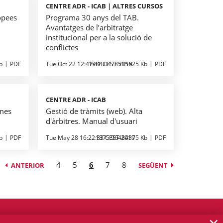
CENTRE ADR - ICAB | ALTRES CURSOS
opees
Programa 30 anys del TAB.
Avantatges de l’arbitratge
institucional per a la solució de
conflictes
b
PDF
Tue Oct 22 12:47:41 CEST 2019
1984.0478515625 Kb
PDF
CENTRE ADR - ICAB
omes
Gestió de tràmits (web). Alta
d'àrbitres. Manual d'usuari
b
PDF
Tue May 28 16:22:33 CEST 2019
1375.96484375 Kb
PDF
4
5
6
7
8
ANTERIOR
SEGÜENT