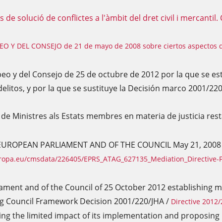
es de solució de conflictes a l'àmbit del dret civil i mercan
PEO Y DEL CONSEJO
de 21 de mayo de 2008 sobre ciertos aspectos d
eo y del Consejo de 25 de octubre de 2012 por la que se e
delitos, y por la que se sustituye la Decisión marco 2001/220
 Ministres als Estats membres en materia de justicia rest
UROPEAN PARLIAMENT AND OF THE COUNCIL May 21, 2008 on c
uropa.eu/cmsdata/226405/EPRS_ATAG_627135_Mediation_Directive-
iament and of the Council of 25 October 2012 establishing 
ing Council Framework Decision 2001/220/JHA /
Directive 2012
sing the limited impact of its implementation and proposin