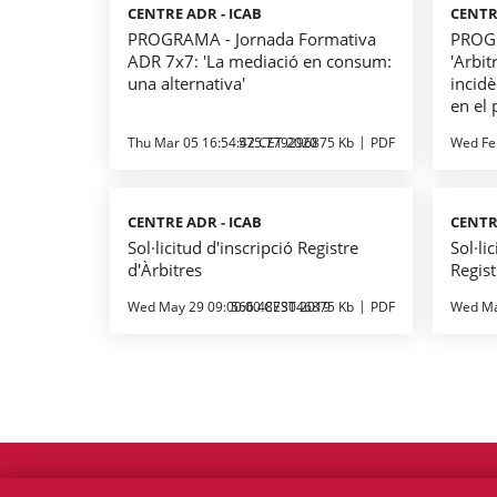
CENTRE ADR - ICAB
CENTR
PROGRAMA - Jornada Formativa
PROGR
ADR 7x7: 'La mediació en consum:
'Arbit
una alternativa'
incidè
en el 
Thu Mar 05 16:54:42 CET 2020
575.779296875 Kb
PDF
Wed Fe
CENTRE ADR - ICAB
CENTR
Sol·licitud d'inscripció Registre
Sol·li
d'Àrbitres
Regist
Wed May 29 09:00:00 CEST 2019
566.4873046875 Kb
PDF
Wed Ma