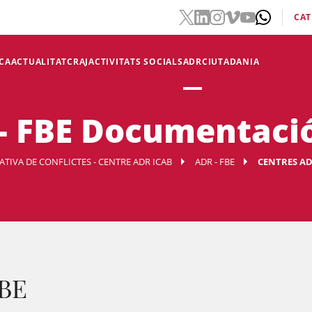
CAT
CA
ACTUALITAT
CRAJ
ACTIVITATS SOCIALS
ADR
CIUTADANIA
- FBE Documentaci
TIVA DE CONFLICTES - CENTRE ADR ICAB
ADR - FBE
CENTRES AD
FBE