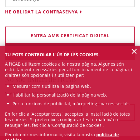
HE OBLIDAT LA CONTRASENYA
ENTRA AMB CERTIFICAT DIGITAL
×
TU POTS CONTROLAR L'ÚS DE LES COOKIES.
A l’ICAB utilitzem cookies a la nostra pàgina. Algunes són
estrictament necessàries per al funcionament de la pàgina, i
d'altres són opcionals i s'utilitzen per:
No sóc usuari de l'ICAB
Mesurar com s'utilitza la pàgina web.
Si encara no ets usuari, Registra't a ICAB
Habilitar la personalització de la pàgina web.
Per a funcions de publicitat, màrqueting i xarxes socials.
REGISTRA'T
En fer clic a 'Acceptar totes', acceptes la instal·lació de totes
les cookies. Si prefereixes configurar-les tu mateix/a o
rebutjar-les, fes clic a 'Configuració de cookies'.
Per obtenir més informació, visita la nostra
política de