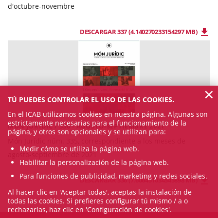
d'octubre-novembre
DESCARGAR 337 (4.140270233154297 MB)
×
TÚ PUEDES CONTROLAR EL USO DE LAS COOKIES.
En el ICAB utilizamos cookies en nuestra página. Algunas son
estrictamente necesarias para el funcionamiento de la
MÓN JURÍDIC / 336 - AGOSTO-SEPTIEMBRE 2021
página, y otros son opcionales y se utilizan para:
Món Jurídic núm. 335, correspondiente a los meses de
Medir cómo se utiliza la página web.
agosto-septiembre de 2021
Habilitar la personalización de la página web.
Para funciones de publicidad, marketing y redes sociales.
DESCARGAR 336 (7.606451034545898 MB)
Al hacer clic en 'Aceptar todas', aceptas la instalación de
todas las cookies. Si prefieres configurar tú mismo / a o
rechazarlas, haz clic en 'Configuración de cookies'.