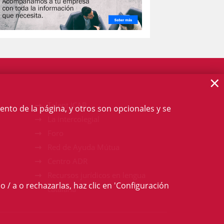
×
Talent ICAB
ento de la página, y otros son opcionales y se
La intercolegial
Foro
Red de Ayuda Mútua
Centro ADR
Recursos jurídicos en lengua
o / a o rechazarlas, haz clic en 'Configuración
catalana