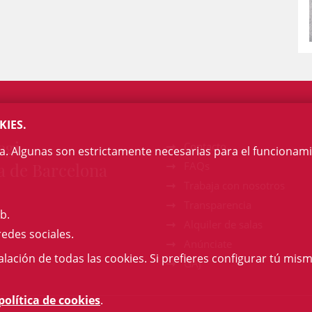
KIES.
egi
Contacto
na. Algunas son estrictamente necesarias para el funcionami
a de Barcelona
FAQs
Trabaja con nosotros
Transparencia
b.
Alquiler de salas
redes sociales.
Anúnciate
talación de todas las cookies. Si prefieres configurar tú mism
GAJ
política de cookies
.