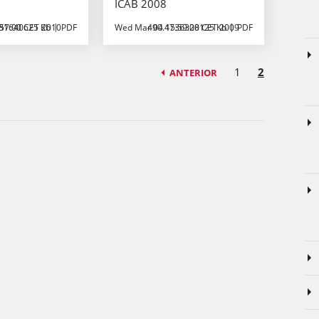
ICAB 2008
57:00 CET 2010
31640625 Kb
PDF
Wed Mar 04 15:59:00 CET 2009
490.4736328125 Kb
PDF
1
2
ANTERIOR