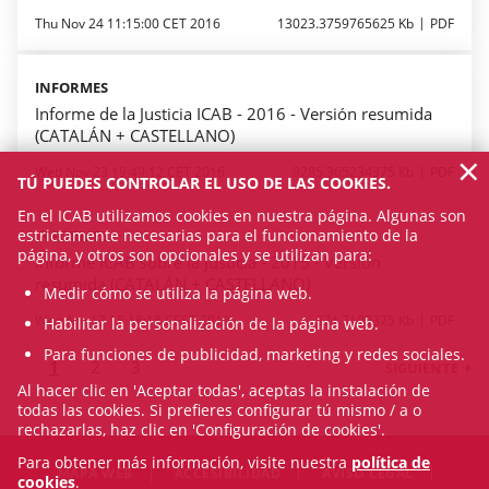
Thu Nov 24 11:15:00 CET 2016
13023.3759765625 Kb
PDF
INFORMES
Informe de la Justicia ICAB - 2016 - Versión resumida
(CATALÁN + CASTELLANO)
×
Wed Nov 23 19:49:12 CET 2016
9285.365234375 Kb
PDF
TÚ PUEDES CONTROLAR EL USO DE LAS COOKIES.
En el ICAB utilizamos cookies en nuestra página. Algunas son
estrictamente necesarias para el funcionamiento de la
INFORMES
página, y otros son opcionales y se utilizan para:
Informe ICAB sobre la Justicia - 2015 - Versión
resumida (CATALÁN + CASTELLANO)
Medir cómo se utiliza la página web.
Wed Apr 13 18:18:18 CEST 2016
374.7109375 Kb
PDF
Habilitar la personalización de la página web.
Para funciones de publicidad, marketing y redes sociales.
1
2
3
SIGUIENTE
Al hacer clic en 'Aceptar todas', aceptas la instalación de
todas las cookies. Si prefieres configurar tú mismo / a o
rechazarlas, haz clic en 'Configuración de cookies'.
Para obtener más información, visite nuestra
política de
MAPA WEB
ACCESIBILIDAD
AVISO LEGAL
cookies
.