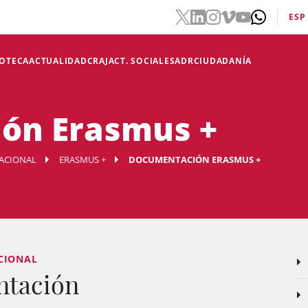
ESP
IOTECA
ACTUALIDAD
CRAJ
ACT. SOCIALES
ADR
CIUDADANÍA
ón Erasmus +
ACIONAL
ERASMUS +
DOCUMENTACIÓN ERASMUS +
CIONAL
ntación