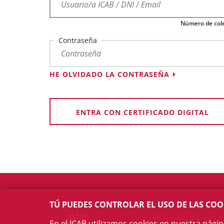
Número de cole
Contraseña
HE OLVIDADO LA CONTRASEÑA
ENTRA CON CERTIFICADO DIGITAL
TÚ PUEDES CONTROLAR EL USO DE LAS COO
Il·lustre Col·l
En el ICAB utilizamos cookies en nuestra pági