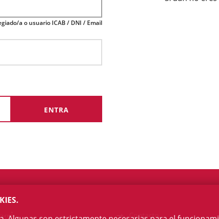
giado/a o usuario ICAB / DNI / Email
KIES.
egi
Contacto
na. Algunas son estrictamente necesarias para el funcionami