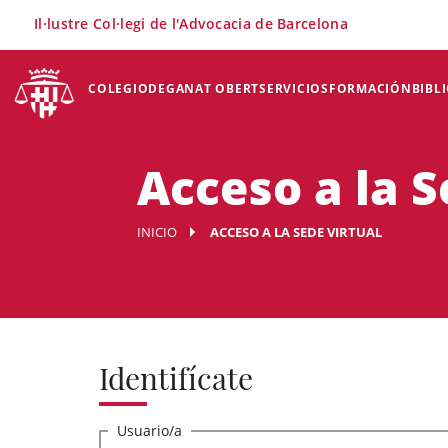
×
Il·lustre Col·legi de l'Advocacia de Barcelona
COLEGIO
DEGANAT OBERT
SERVICIOS
FORMACIÓN
BIBL
Acceso a la S
INICIO
ACCESO A LA SEDE VIRTUAL
Identifícate
Usuario/a