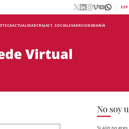
ESP
IOTECA
ACTUALIDAD
CRAJ
ACT. SOCIALES
ADR
CIUDADANÍA
ede Virtual
No soy u
Si aún no eres