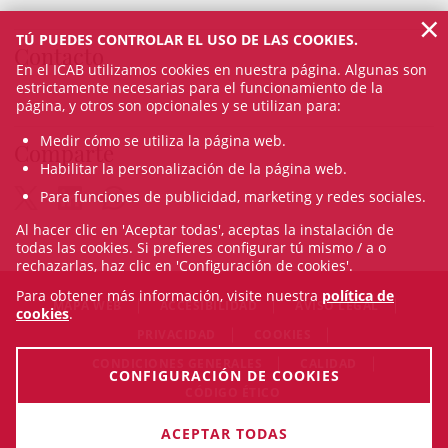
×
TÚ PUEDES CONTROLAR EL USO DE LAS COOKIES.
Contacto
En el ICAB utilizamos cookies en nuestra página. Algunas son
estrictamente necesarias para el funcionamiento de la
página, y otros son opcionales y se utilizan para:
Medir cómo se utiliza la página web.
Comparte
Habilitar la personalización de la página web.
Para funciones de publicidad, marketing y redes sociales.
Al hacer clic en 'Aceptar todas', aceptas la instalación de
todas las cookies. Si prefieres configurar tú mismo / a o
rechazarlas, haz clic en 'Configuración de cookies'.
Para obtener más información, visite nuestra
política de
MAPA WEB
ACCESIBILIDAD
AVISO LEGAL
cookies
.
PRIVACIDAD
COOKIES
CONDICIONES GENERALES
CALIDAD
CONFIGURACIÓN DE COOKIES
CÓDIGO ÉTICO
© Sat Aug 08 11:44:12 CEST 2026 Il·lustre Col·legi de l'Advocacia
ACEPTAR TODAS