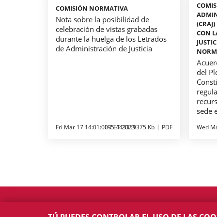
COMIS
COMISIÓN NORMATIVA
ADMIN
Nota sobre la posibilidad de
(CRAJ
celebración de vistas grabadas
CON L
durante la huelga de los Letrados
JUSTIC
de Administración de Justicia
NORM
Acuer
del Pl
Consti
regula
recur
sede e
Fri Mar 17 14:01:00 CET 2023
195.443359375 Kb
PDF
Wed Ma