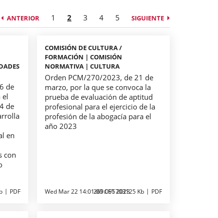
1
2
3
4
5
ANTERIOR
SIGUIENTE
COMISIÓN DE CULTURA /
FORMACIÓN | COMISIÓN
EDADES
NORMATIVA | CULTURA
Orden PCM/270/2023, de 21 de
6 de
marzo, por la que se convoca la
 el
prueba de evaluación de aptitud
4 de
profesional para el ejercicio de la
rrolla
profesión de la abogacía para el
año 2023
al en
a
s con
o
b
PDF
Wed Mar 22 14:01:00 CET 2023
269.095703125 Kb
PDF