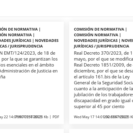
IÓN DE NORMATIVA |
COMISIÓN DE NORMATIVA |
IÓN NORMATIVA |
COMISIÓN NORMATIVA |
ADES JURÍDICAS | NOVEDADES
NOVEDADES JURÍDICAS | NOV
ICAS / JURISPRUDENCIA
JURÍDICAS / JURISPRUDENCIA
 EMT/124/2023, de 18 de
Real Decreto 370/2023, de 1
por la que se garantizan los
mayo, por el que se modifica
ios esenciales en el ámbito
Real Decreto 1851/2009, de 
Administración de Justicia en
diciembre, por el que se desa
uña
el artículo 161.bis de la Ley
General de la Seguridad Soci
cuanto a la anticipación de l
jubilación de los trabajadore
discapacidad en grado igual 
superior al 45 por ciento
y 22 14:01:00 CEST 2023
799.7705078125 Kb
PDF
Wed May 17 14:01:00 CEST 2023
232.884765625 K