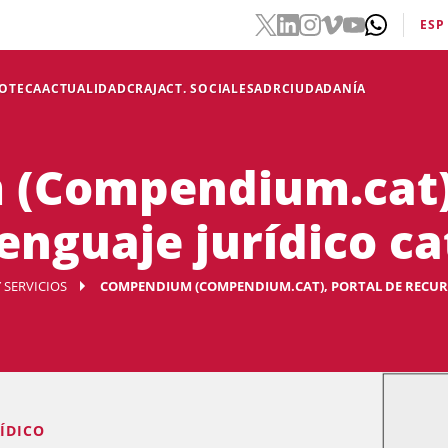
ESP
IOTECA
ACTUALIDAD
CRAJ
ACT. SOCIALES
ADR
CIUDADANÍA
(Compendium.cat),
enguaje jurídico c
 SERVICIOS
COMPENDIUM (COMPENDIUM.CAT), PORTAL DE RECURS
ÍDICO