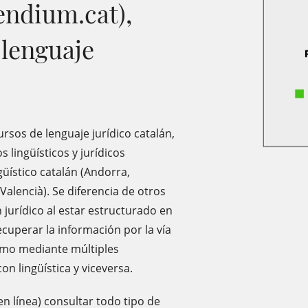
dium.cat),
 lenguaje
ursos de lenguaje jurídico catalán,
 lingüísticos y jurídicos
güístico catalán (Andorra,
 Valencià). Se diferencia de otros
 jurídico al estar estructurado en
uperar la información por la vía
como mediante múltiples
n lingüística y viceversa.
n línea) consultar todo tipo de