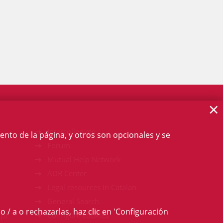
×
Intercollegiate
ento de la página, y otros son opcionales y se
Forum
Mutual Help Network
ADR Center
Legal resources in Catalan
General Search
o / a o rechazarlas, haz clic en 'Configuración
p)
Configure cookies