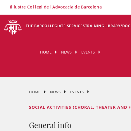
×
Il·lustre Col·legi de l'Advocacia de Barcelona
THE BAR
COLLEGIATE SERVICES
TRAINING
LIBRARY/DO
HOME
NEWS
EVENTS
HOME
NEWS
EVENTS
SOCIAL ACTIVITIES (CHORAL, THEATER AND F
General info