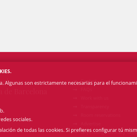
KIES.
egi
Contact
na. Algunas son estrictamente necesarias para el funcionami
a de Barcelona
FAQs
Work with us
Transparency
b.
Room reservations
redes sociales.
Advertise
talación de todas las cookies. Si prefieres configurar tú mism
GAJ (Young Advocacy Grou