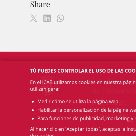
Share
TÚ PUEDES CONTROLAR EL USO DE LAS COO
Il·lustre Col·l
En el ICAB utilizamos cookies en nuestra pági
utilizan para:
de l'Advocaci
Medir cómo se utiliza la página web.
c/ Mallorca, 283
08037 Barcelona
Habilitar la personalización de la página we
Tel. 934 961 880
Para funciones de publicidad, marketing y 
Al hacer clic en 'Aceptar todas', aceptas la ins
de cookies'.