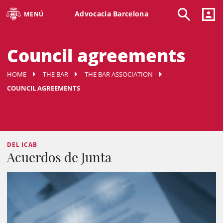
Advocacia Barcelona
MENÚ
Council agreements
HOME
THE BAR
THE BAR ASSOCIATION
COUNCIL AGREEMENTS
DEL ICAB
Acuerdos de Junta