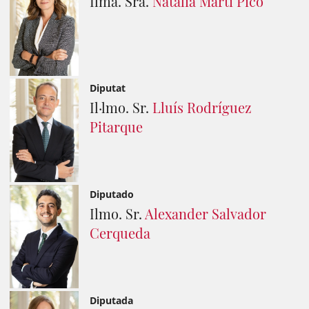
Ilma. Sra.
Natàlia Martí Picó
Diputat
Il·lmo. Sr.
Lluís Rodríguez
Pitarque
Diputado
Ilmo. Sr.
Alexander Salvador
Cerqueda
Diputada