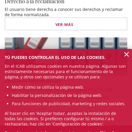
Derecho a la reclamación
El usuario tiene derecho a conocer sus derechos y reclamar
de forma normalizada.
VER MÁS
×
TÚ PUEDES CONTROLAR EL USO DE LAS COOKIES.
En el ICAB utilizamos cookies en nuestra página. Algunas son
estrictamente necesarias para el funcionamiento de la
página, y otros son opcionales y se utilizan para:
REGISTROS PROFESIONALES
Medir cómo se utiliza la página web.
Profesionales jurídicos registrados en el ICAB.
Habilitar la personalización de la página web.
Administradores concursales, contadores-partidores,
mediadores o auditores en entornos tecnológicos
Para funciones de publicidad, marketing y redes sociales.
VER MÁS
Al hacer clic en 'Aceptar todas', aceptas la instalación de
todas las cookies. Si prefieres configurar tú mismo / a o
rechazarlas, haz clic en 'Configuración de cookies'.