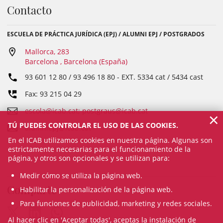
Contacto
ESCUELA DE PRÁCTICA JURÍDICA (EPJ) / ALUMNI EPJ / POSTGRADOS
Mallorca, 283
Barcelona , Barcelona (España)
93 601 12 80 / 93 496 18 80
- EXT.
5334 cat / 5434 cast
Fax: 93 215 04 29
escola@icab.cat; postgraus@icab.cat
×
TÚ PUEDES CONTROLAR EL USO DE LAS COOKIES.
alumniepj@icab.cat
En el ICAB utilizamos cookies en nuestra página. Algunas son
estrictamente necesarias para el funcionamiento de la
página, y otros son opcionales y se utilizan para:
Medir cómo se utiliza la página web.
Comparte
Habilitar la personalización de la página web.
Para funciones de publicidad, marketing y redes sociales.
Al hacer clic en 'Aceptar todas', aceptas la instalación de