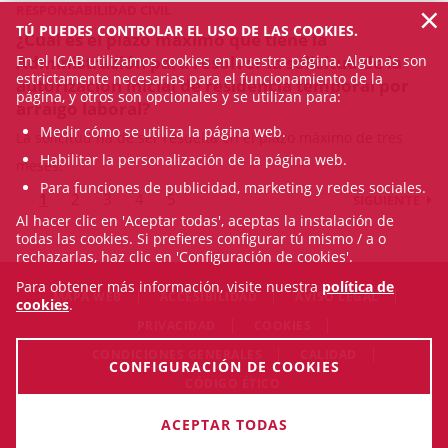
×
RESPONSABILIDAD CIVIL
TÚ PUEDES CONTROLAR EL USO DE LAS COOKIES.
¿Cuál es el plazo máximo que tiene la
Administración para resolver la solicitud de la
En el ICAB utilizamos cookies en nuestra página. Algunas son
estrictamente necesarias para el funcionamiento de la
autorización inicial de residencia temporal por
página, y otros son opcionales y se utilizan para:
arraigo laboral?
Medir cómo se utiliza la página web.
La solicitud ha de ser resuelta en el plazo máximo de tres
Habilitar la personalización de la página web.
meses.
Para funciones de publicidad, marketing y redes sociales.
1
2
3
4
5
SIGUIENTE
Al hacer clic en 'Aceptar todas', aceptas la instalación de
todas las cookies. Si prefieres configurar tú mismo / a o
rechazarlas, haz clic en 'Configuración de cookies'.
Para obtener más información, visite nuestra
política de
MAPA WEB
ACCESIBILIDAD
AVISO LEGAL
cookies
.
PRIVACIDAD
COOKIES
CONDICIONES GENERALES
CALIDAD
CONFIGURACIÓN DE COOKIES
CÓDIGO ÉTICO
© Thu Aug 06 07:48:42 CEST 2026 Il·lustre Col·legi de
ACEPTAR TODAS
l'Advocacia de Barcelona. Todos los derechos reservados