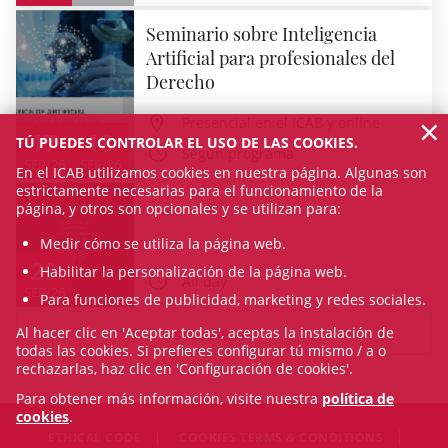
Seminario sobre Inteligencia
Artificial para profesionales del
Derecho
×
Presencial en el ICAB y online
17
18
TÚ PUEDES CONTROLAR EL USO DE LAS COOKIES.
Según programa
SEP/26
SEP/26
En el ICAB utilizamos cookies en nuestra página. Algunas son
estrictamente necesarias para el funcionamiento de la
página, y otros son opcionales y se utilizan para:
Medir cómo se utiliza la página web.
29
Habilitar la personalización de la página web.
All day
SEP/26
Para funciones de publicidad, marketing y redes sociales.
Al hacer clic en 'Aceptar todas', aceptas la instalación de
SEE AGENDA
todas las cookies. Si prefieres configurar tú mismo / a o
rechazarlas, haz clic en 'Configuración de cookies'.
Para obtener más información, visite nuestra
política de
cookies
.
ETHICAL CODE
COOKIES TERMS & CONDITIONS