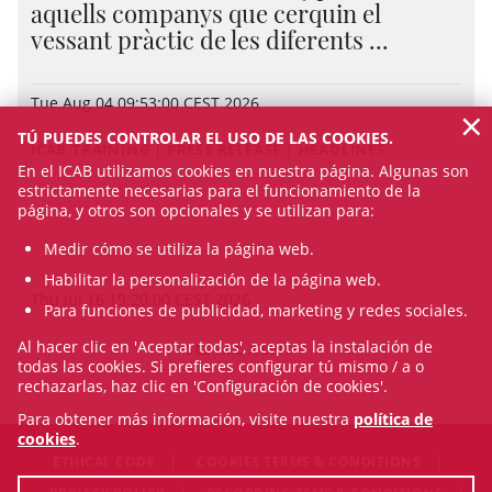
aquells companys que cerquin el
vessant pràctic de les diferents ...
Tue Aug 04 09:53:00 CEST 2026
×
TÚ PUEDES CONTROLAR EL USO DE LAS COOKIES.
ICAB TRAINING | PRESS RELEASE | HEADLINES
En el ICAB utilizamos cookies en nuestra página. Algunas son
estrictamente necesarias para el funcionamiento de la
página, y otros son opcionales y se utilizan para:
Medir cómo se utiliza la página web.
Habilitar la personalización de la página web.
Thu Jul 16 19:20:00 CEST 2026
Para funciones de publicidad, marketing y redes sociales.
Al hacer clic en 'Aceptar todas', aceptas la instalación de
SEE ALL NEWS
todas las cookies. Si prefieres configurar tú mismo / a o
rechazarlas, haz clic en 'Configuración de cookies'.
Para obtener más información, visite nuestra
política de
cookies
.
ETHICAL CODE
COOKIES TERMS & CONDITIONS