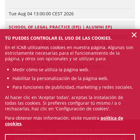
Tue Aug 04 13:00:00 CEST 2026
SCHOOL OF LEGAL PRACTICE (EPJ) | ALUMNI EPJ
×
Entrevista amb Carme Adell, exalumna
TÚ PUEDES CONTROLAR EL USO DE LAS COOKIES.
de l'Escola de Pràctica Jurídica de
En el ICAB utilizamos cookies en nuestra página. Algunas son
l'ICAB: "Recomanaria l'EPJ per a tots
estrictamente necesarias para el funcionamiento de la
aquells companys que cerquin el
página, y otros son opcionales y se utilizan para:
vessant pràctic de les diferents ...
Medir cómo se utiliza la página web.
Habilitar la personalización de la página web.
Tue Aug 04 09:53:00 CEST 2026
Para funciones de publicidad, marketing y redes sociales.
Al hacer clic en 'Aceptar todas', aceptas la instalación de
SEE ALL NEWS
todas las cookies. Si prefieres configurar tú mismo / a o
rechazarlas, haz clic en 'Configuración de cookies'.
Para obtener más información, visite nuestra
política de
cookies
.
ETHICAL CODE
COOKIES TERMS & CONDITIONS
PRIVACY POLICY
RECORDING TEMS & CONDITIONS