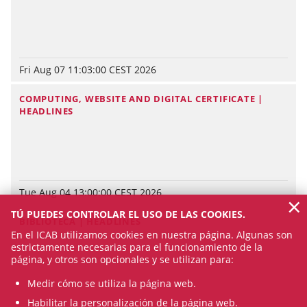
Fri Aug 07 11:03:00 CEST 2026
COMPUTING, WEBSITE AND DIGITAL CERTIFICATE |
HEADLINES
Tue Aug 04 13:00:00 CEST 2026
×
TÚ PUEDES CONTROLAR EL USO DE LAS COOKIES.
BIBLIOTECA | HEADLINES
En el ICAB utilizamos cookies en nuestra página. Algunas son
estrictamente necesarias para el funcionamiento de la
página, y otros son opcionales y se utilizan para:
Medir cómo se utiliza la página web.
Habilitar la personalización de la página web.