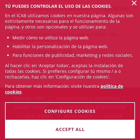
×
TÚ PUEDES CONTROLAR EL USO DE LAS COOKIES.
8th Barcelona International Arbitration
Congress "Quo Vadis Arbitration"
En el ICAB utilizamos cookies en nuestra página. Algunas son
estrictamente necesarias para el funcionamiento de la
(October 22–23, 2026)
página, y otros son opcionales y se utilizan para:
Renowned practitioner Yves Derains will deliver the
Medir cómo se utiliza la página web.
opening keynote address
Habilitar la personalización de la página web.
Thu Jul 30 13:03:00 CEST 2026
Para funciones de publicidad, marketing y redes sociales.
Al hacer clic en 'Aceptar todas', aceptas la instalación de
SEE ALL NEWS
todas las cookies. Si prefieres configurar tú mismo / a o
rechazarlas, haz clic en 'Configuración de cookies'.
Para obtener más información, visite nuestra
política de
cookies
.
ETHICAL CODE
COOKIES TERMS & CONDITIONS
PRIVACY POLICY
RECORDING TEMS & CONDITIONS
CONFIGURE COOKIES
LEGAL NOTICE
ACCESSIBILITY
SITEMAP
© Thu Aug 06 04:49:01 CEST 2026 Il·lustre Col·legi de
ACCEPT ALL
l'Advocacia de Barcelona. All rigths reserved