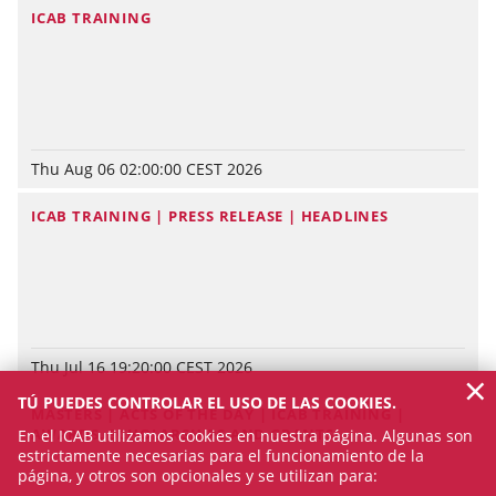
ICAB TRAINING
Thu Aug 06 02:00:00 CEST 2026
ICAB TRAINING | PRESS RELEASE | HEADLINES
Thu Jul 16 19:20:00 CEST 2026
×
TÚ PUEDES CONTROLAR EL USO DE LAS COOKIES.
MASTERS | ACTS OF THE DAY | ICAB TRAINING |
AWARDS, SCHOLARSHIPS AND GRANTS
En el ICAB utilizamos cookies en nuestra página. Algunas son
estrictamente necesarias para el funcionamiento de la
página, y otros son opcionales y se utilizan para: