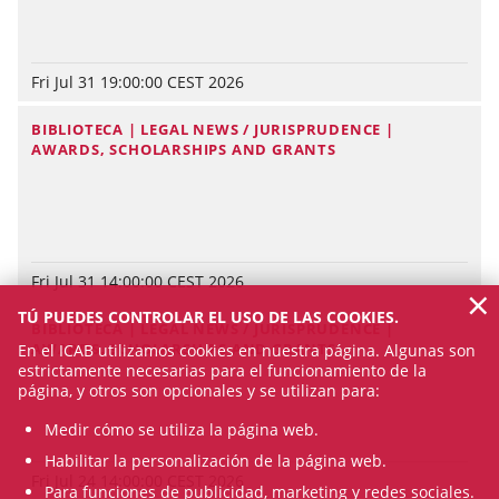
Fri Jul 31 19:00:00 CEST 2026
BIBLIOTECA | LEGAL NEWS / JURISPRUDENCE |
AWARDS, SCHOLARSHIPS AND GRANTS
Fri Jul 31 14:00:00 CEST 2026
×
TÚ PUEDES CONTROLAR EL USO DE LAS COOKIES.
BIBLIOTECA | LEGAL NEWS / JURISPRUDENCE |
AWARDS, SCHOLARSHIPS AND GRANTS
En el ICAB utilizamos cookies en nuestra página. Algunas son
estrictamente necesarias para el funcionamiento de la
página, y otros son opcionales y se utilizan para:
Medir cómo se utiliza la página web.
Habilitar la personalización de la página web.
Fri Jul 24 14:00:00 CEST 2026
Para funciones de publicidad, marketing y redes sociales.