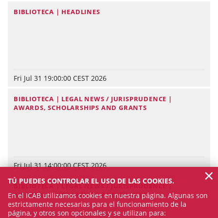
BIBLIOTECA | HEADLINES
Fri Jul 31 19:00:00 CEST 2026
BIBLIOTECA | LEGAL NEWS / JURISPRUDENCE |
AWARDS, SCHOLARSHIPS AND GRANTS
Fri Jul 31 14:00:00 CEST 2026
×
TÚ PUEDES CONTROLAR EL USO DE LAS COOKIES.
BIBLIOTECA | LEGAL NEWS / JURISPRUDENCE |
AWARDS, SCHOLARSHIPS AND GRANTS
En el ICAB utilizamos cookies en nuestra página. Algunas son
estrictamente necesarias para el funcionamiento de la
página, y otros son opcionales y se utilizan para: