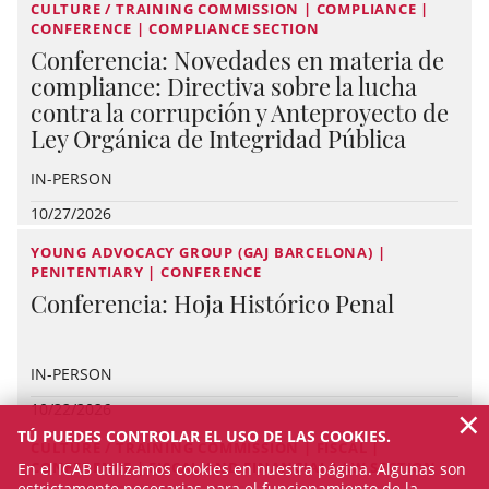
CULTURE / TRAINING COMMISSION | COMPLIANCE |
CONFERENCE | COMPLIANCE SECTION
Conferencia: Novedades en materia de
compliance: Directiva sobre la lucha
contra la corrupción y Anteproyecto de
Ley Orgánica de Integridad Pública
IN-PERSON
10/27/2026
YOUNG ADVOCACY GROUP (GAJ BARCELONA) |
PENITENTIARY | CONFERENCE
Conferencia: Hoja Histórico Penal
IN-PERSON
×
10/22/2026
TÚ PUEDES CONTROLAR EL USO DE LAS COOKIES.
CULTURE / TRAINING COMMISSION | FISCAL |
CONFERENCE | FISCAL AND FINANCIAL LAW SECTION
En el ICAB utilizamos cookies en nuestra página. Algunas son
estrictamente necesarias para el funcionamiento de la