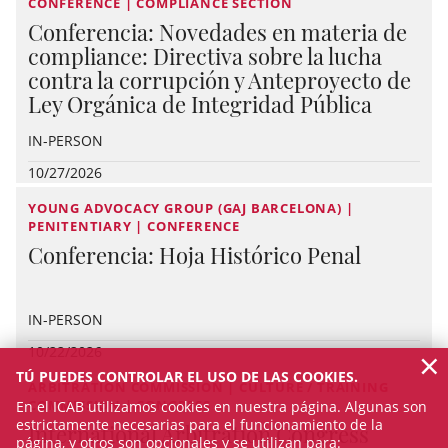
CONFERENCE | COMPLIANCE SECTION
Conferencia: Novedades en materia de
compliance: Directiva sobre la lucha
contra la corrupción y Anteproyecto de
Ley Orgánica de Integridad Pública
IN-PERSON
10/27/2026
YOUNG ADVOCACY GROUP (GAJ BARCELONA) |
PENITENTIARY | CONFERENCE
Conferencia: Hoja Histórico Penal
IN-PERSON
×
10/22/2026
TÚ PUEDES CONTROLAR EL USO DE LAS COOKIES.
ARBITRATION COMMISSION | CULTURE / TRAINING
COMMISSION | CONGRESS
En el ICAB utilizamos cookies en nuestra página. Algunas son
estrictamente necesarias para el funcionamiento de la
International Arbitration Congress
página, y otros son opcionales y se utilizan para: