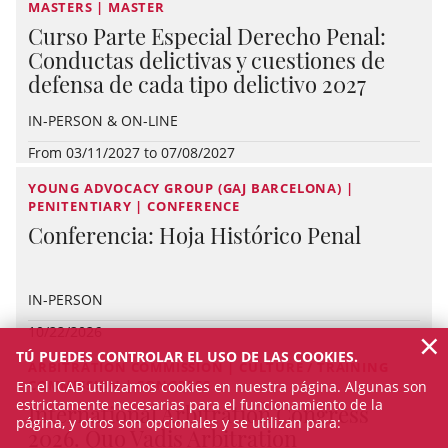
MASTERS | MASTER
Curso Parte Especial Derecho Penal:
Conductas delictivas y cuestiones de
defensa de cada tipo delictivo 2027
IN-PERSON & ON-LINE
From 03/11/2027 to 07/08/2027
YOUNG ADVOCACY GROUP (GAJ BARCELONA) |
PENITENTIARY | CONFERENCE
Conferencia: Hoja Histórico Penal
IN-PERSON
×
10/22/2026
TÚ PUEDES CONTROLAR EL USO DE LAS COOKIES.
ARBITRATION COMMISSION | CULTURE / TRAINING
COMMISSION | CONGRESS
En el ICAB utilizamos cookies en nuestra página. Algunas son
estrictamente necesarias para el funcionamiento de la
International Arbitration Congress
página, y otros son opcionales y se utilizan para:
2026. Quo Vadis Arbitration