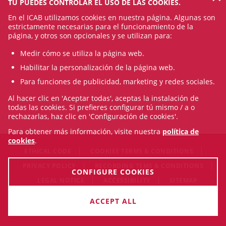
TÚ PUEDES CONTROLAR EL USO DE LAS COOKIES.
En el ICAB utilizamos cookies en nuestra página. Algunas son
estrictamente necesarias para el funcionamiento de la
página, y otros son opcionales y se utilizan para:
Medir cómo se utiliza la página web.
Habilitar la personalización de la página web.
Para funciones de publicidad, marketing y redes sociales.
Al hacer clic en 'Aceptar todas', aceptas la instalación de
todas las cookies. Si prefieres configurar tú mismo / a o
rechazarlas, haz clic en 'Configuración de cookies'.
Para obtener más información, visite nuestra
política de
cookies
.
ETHICAL CODE
COOKIES TERMS & CONDITIONS
PRIVACY POLICY
RECORDING TEMS & CONDITIONS
CONFIGURE COOKIES
LEGAL NOTICE
ACCESSIBILITY
SITEMAP
© Sat Aug 08 21:30:07 CEST 2026 Il·lustre Col·legi de l'Advocacia
ACCEPT ALL
de Barcelona. All rigths reserved