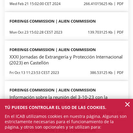
Wed Feb 21 15:02:00 CET 2024
266.41015625 Kb
PDF
FOREINGS COMMISSION | ALIEN COMMISSION
Mon Oct 23 15:02:28 CEST 2023
139.703125 Kb
PDF
FOREINGS COMMISSION | ALIEN COMMISSION
XXXI Jornadas de Extrangería y Protección Internacional
(2023) en Castellón
Fri Oct 13 11:23:53 CEST 2023
386.53125 Kb
PDF
FOREINGS COMMISSION | ALIEN COMMISSION
Información sobre la reunión del 3-10-23 con la
×
Subdelgación Gobierno en Barcelona
TÚ PUEDES CONTROLAR EL USO DE LAS COOKIES.
Tue Oct 03 16:39:00 CEST 2023
264.59375 Kb
PDF
En el ICAB utilizamos cookies en nuestra página. Algunas son
estrictamente necesarias para el funcionamiento de la
página, y otros son opcionales y se utilizan para:
FOREINGS COMMISSION | ALIEN COMMISSION