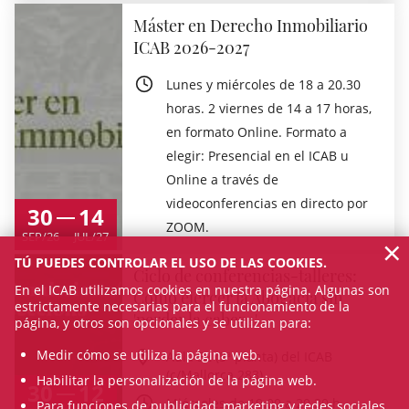
Máster en Derecho Inmobiliario
ICAB 2026-2027
Lunes y miércoles de 18 a 20.30
horas. 2 viernes de 14 a 17 horas,
en formato Online. Formato a
elegir: Presencial en el ICAB u
Online a través de
videoconferencias en directo por
30
14
ZOOM.
SEP/26
JUL/27
×
TÚ PUEDES CONTROLAR EL USO DE LAS COOKIES.
Ciclo de conferencias-talleres:
En el ICAB utilizamos cookies en nuestra página. Algunas son
Cómo ejercer la Abogacía sin
estrictamente necesarias para el funcionamiento de la
'perder la cabeza'
página, y otros son opcionales y se utilizan para:
Medir cómo se utiliza la página web.
Aula 52 (5ª planta) del ICAB
(c/Mallorca 283)
Habilitar la personalización de la página web.
30
12
Miércoles de 19.00 a 20.30 h
Para funciones de publicidad, marketing y redes sociales.