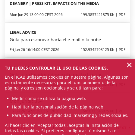
DEANERY | PRESS KIT: IMPACTS ON THE MEDIA
Mon Jun 29 13:00:00 CEST 2026
199.3857421875 Kb
PDF
LEGAL ADVICE
Guía para escanear hacia el e-mail o la nube
Fri Jun 26 16:14:00 CEST 2026
152.9345703125 Kb
PDF
×
LEGAL ADVICE
TÚ PUEDES CONTROLAR EL USO DE LAS COOKIES.
Guía para imprimir desde el e-mail o la nube
En el ICAB utilizamos cookies en nuestra página. Algunas son
estrictamente necesarias para el funcionamiento de la
Fri Jun 26 16:14:00 CEST 2026
117.41015625 Kb
PDF
página, y otros son opcionales y se utilizan para:
Medir cómo se utiliza la página web.
Món Jurídic 364
Habilitar la personalización de la página web.
Fri Jun 26 14:51:29 CEST 2026
5018.60546875 Kb
PDF
Para funciones de publicidad, marketing y redes sociales.
Al hacer clic en 'Aceptar todas', aceptas la instalación de
1
2
3
4
5
PREVIOUS
NEXT
todas las cookies. Si prefieres configurar tú mismo / a o