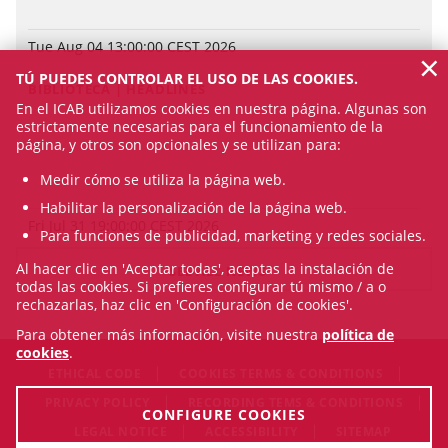
Tue Aug 04 13:00:00 CEST 2026
×
TÚ PUEDES CONTROLAR EL USO DE LAS COOKIES.
BIBLIOTECA | HEADLINES
En el ICAB utilizamos cookies en nuestra página. Algunas son
estrictamente necesarias para el funcionamiento de la
página, y otros son opcionales y se utilizan para:
Medir cómo se utiliza la página web.
Habilitar la personalización de la página web.
Fri Jul 31 19:00:00 CEST 2026
Para funciones de publicidad, marketing y redes sociales.
Al hacer clic en 'Aceptar todas', aceptas la instalación de
SEE ALL NEWS
todas las cookies. Si prefieres configurar tú mismo / a o
rechazarlas, haz clic en 'Configuración de cookies'.
Para obtener más información, visite nuestra
política de
cookies
.
ETHICAL CODE
COOKIES TERMS & CONDITIONS
PRIVACY POLICY
RECORDING TEMS & CONDITIONS
CONFIGURE COOKIES
LEGAL NOTICE
ACCESSIBILITY
SITEMAP