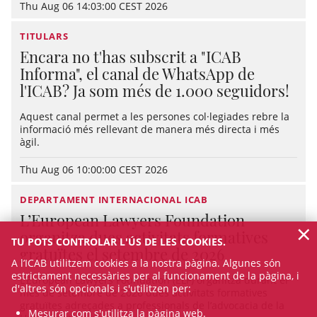
Thu Aug 06 14:03:00 CEST 2026
TITULARS
Encara no t'has subscrit a "ICAB
Informa", el canal de WhatsApp de
l'ICAB? Ja som més de 1.000 seguidors!
Aquest canal permet a les persones col·legiades rebre la
informació més rellevant de manera més directa i més
àgil.
Thu Aug 06 10:00:00 CEST 2026
DEPARTAMENT INTERNACIONAL ICAB
L’European Lawyers Foundation
×
organitza dues activitats formatives
TU POTS CONTROLAR L'ÚS DE LES COOKIES.
gratuïtes el setembre de 2026
A l’ICAB utilitzem cookies a la nostra pàgina. Algunes són
estrictament necessàries per al funcionament de la pàgina, i
L’European Lawyers Foundation (ELF) organitza durant el
d'altres són opcionals i s'utilitzen per:
mes de setembre de 2026 dues activitats formatives
gratuïtes adreçades a professionals de l’advocacia de la
Mesurar com s'utilitza la pàgina web.