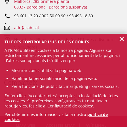
Mallorca, 283 primera planta
08037 Barcelona , Barcelona (Espanya)
93 601 13 20 / 902 50 09 90 / 93 496 18 80
adr@icab.cat
×
Horari: de dilluns a dijous de 9 a 18 hores / divendres de
TU POTS CONTROLAR L'ÚS DE LES COOKIES.
9 a 15 hores
A l’ICAB utilitzem cookies a la nostra pàgina. Algunes són
estrictament necessàries per al funcionament de la pàgina, i
d'altres són opcionals i s'utilitzen per:
Mesurar com s'utilitza la pàgina web.
Habilitar la personalització de la pàgina web.
Comparteix
Per a funcions de publicitat, màrqueting i xarxes socials.
En fer clic a 'Acceptar totes', acceptes la instal·lació de totes
les cookies. Si prefereixes configurar-les tu mateix/a o
rebutjar-les, fes clic a 'Configuració de cookies'.
Per obtenir més informació, visita la nostra
política de
cookies
.
MAPA WEB
ACCESSIBILITAT
AVÍS LEGAL