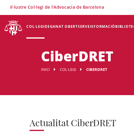
×
Il·lustre Col·legi de l'Advocacia de Barcelona
COL·LEGI
DEGANAT OBERT
SERVEIS
FORMACIÓ
BIBLIOTE
CiberDRET
INICI
COL·LEGI
CIBERDRET
Actualitat CiberDRET