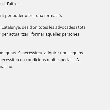
 i d’altres.
llant per poder oferir una formació.
 a Catalunya, des d’on totes les advocades i tots
s per actualitzar i formar aquelles persones
 adequats. Si necessiteu adquirir nous equips
 necessiteu en condicions molt especials. A
onar-ho.