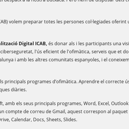
ICAB) volem preparar totes les persones col·legiades oferint
ització Digital ICAB,
és donar als i les participants una vi
 ciberseguretat, l'ús eficient de l'ofimàtica, serveis que et d
alunya i amb les altres comunitats espanyoles, i el coneixe
s principals programes d’ofimàtica. Aprendre el correcte ús 
sques diàries.
oft, amb els seus principals programes, Word, Excel, Outloo
es un compte de correu de Gmail, aquest correspon al paque
rive, Calendar, Docs, Sheets, Slides.