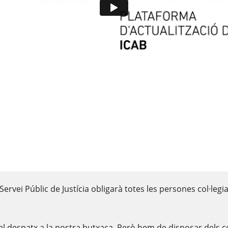
el Servei Públic de Justícia obligarà totes les persones col·l
 el despatx a la nostra butxaca. Però hem de disposar dels c