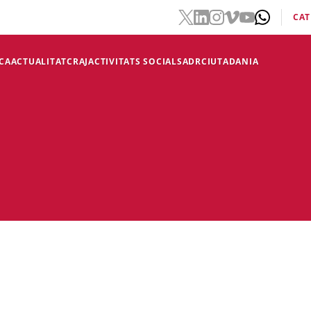
CAT
CA
ACTUALITAT
CRAJ
ACTIVITATS SOCIALS
ADR
CIUTADANIA