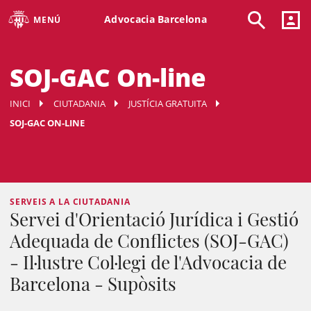
Advocacia Barcelona
MENÚ
SOJ-GAC On-line
INICI
CIUTADANIA
JUSTÍCIA GRATUITA
SOJ-GAC ON-LINE
SERVEIS A LA CIUTADANIA
Servei d'Orientació Jurídica i Gestió
Adequada de Conflictes (SOJ-GAC)
- Il·lustre Col·legi de l'Advocacia de
Barcelona - Supòsits