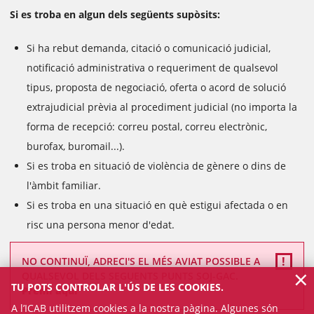
Si es troba en algun dels següents supòsits:
Si ha rebut demanda, citació o comunicació judicial,
notificació administrativa o requeriment de qualsevol
tipus, proposta de negociació, oferta o acord de solució
extrajudicial prèvia al procediment judicial (no importa la
forma de recepció: correu postal, correu electrònic,
burofax, buromail...).
Si es troba en situació de violència de gènere o dins de
l'àmbit familiar.
Si es troba en una situació en què estigui afectada o en
risc una persona menor d'edat.
NO CONTINUÏ, ADRECI'S EL MÉS AVIAT POSSIBLE A
×
QUALSEVOL DELS SEGUENTS PUNTS SOJ-GAC.
TU POTS CONTROLAR L'ÚS DE LES COOKIES.
Premi aquí
A l’ICAB utilitzem cookies a la nostra pàgina. Algunes són