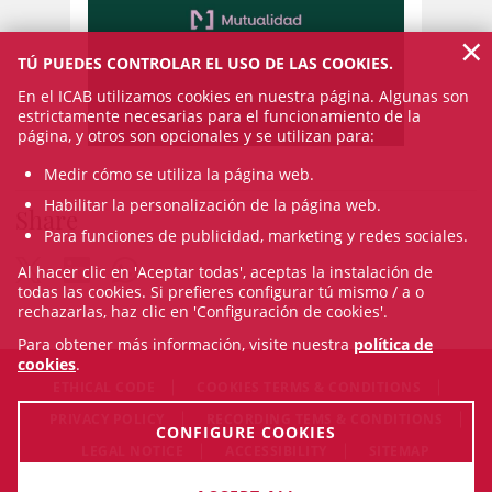
×
TÚ PUEDES CONTROLAR EL USO DE LAS COOKIES.
En el ICAB utilizamos cookies en nuestra página. Algunas son
estrictamente necesarias para el funcionamiento de la
página, y otros son opcionales y se utilizan para:
Medir cómo se utiliza la página web.
Habilitar la personalización de la página web.
Share
Para funciones de publicidad, marketing y redes sociales.
Al hacer clic en 'Aceptar todas', aceptas la instalación de
todas las cookies. Si prefieres configurar tú mismo / a o
rechazarlas, haz clic en 'Configuración de cookies'.
Para obtener más información, visite nuestra
política de
cookies
.
ETHICAL CODE
COOKIES TERMS & CONDITIONS
PRIVACY POLICY
RECORDING TEMS & CONDITIONS
CONFIGURE COOKIES
LEGAL NOTICE
ACCESSIBILITY
SITEMAP
© Sat Aug 08 09:25:47 CEST 2026 Il·lustre Col·legi de l'Advocacia