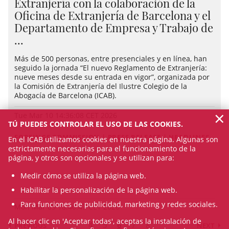
Extranjería con la colaboración de la
Oficina de Extranjería de Barcelona y el
Departamento de Empresa y Trabajo de
...
Más de 500 personas, entre presenciales y en línea, han
seguido la jornada “El nuevo Reglamento de Extranjería:
nueve meses desde su entrada en vigor”, organizada por
la Comisión de Extranjería del Ilustre Colegio de la
Abogacía de Barcelona (ICAB).
×
Tue Mar 10 14:36:08 CET 2026
TÚ PUEDES CONTROLAR EL USO DE LAS COOKIES.
FOREINGS COMMISSION | PRESS RELEASE | HEADLINES
En el ICAB utilizamos cookies en nuestra página. Algunas son
estrictamente necesarias para el funcionamiento de la
página, y otros son opcionales y se utilizan para:
Medir cómo se utiliza la página web.
Habilitar la personalización de la página web.
Para funciones de publicidad, marketing y redes sociales.
Mon Mar 09 18:40:47 CET 2026
Al hacer clic en 'Aceptar todas', aceptas la instalación de
4
5
6
7
8
PREVIOUS
NEXT