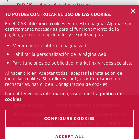
08037 Barcelona , Barcelona (Spain)
×
TÚ PUEDES CONTROLAR EL USO DE LAS COOKIES.
93 601 12 74 / 93 496 18 80
En el ICAB utilizamos cookies en nuestra página. Algunas son
administracio@icab.cat
estrictamente necesarias para el funcionamiento de la
página, y otros son opcionales y se utilizan para:
Medir cómo se utiliza la página web.
Habilitar la personalización de la página web.
Share
Para funciones de publicidad, marketing y redes sociales.
Al hacer clic en 'Aceptar todas', aceptas la instalación de
todas las cookies. Si prefieres configurar tú mismo / a o
rechazarlas, haz clic en 'Configuración de cookies'.
Para obtener más información, visite nuestra
política de
cookies
.
ETHICAL CODE
COOKIES TERMS & CONDITIONS
PRIVACY POLICY
RECORDING TEMS & CONDITIONS
CONFIGURE COOKIES
LEGAL NOTICE
ACCESSIBILITY
SITEMAP
© Sat Aug 08 21:56:54 CEST 2026 Il·lustre Col·legi de l'Advocacia
ACCEPT ALL