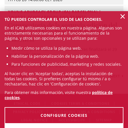
×
YOUNG ADVOCACY GROUP (GAJ BARCELONA) |
AWARDS, SCHOLARSHIPS AND GRANTS
TÚ PUEDES CONTROLAR EL USO DE LAS COOKIES.
Convocatoria de la segunda edición del
En el ICAB utilizamos cookies en nuestra página. Algunas son
Premio GAJ Jove President Antoni
estrictamente necesarias para el funcionamiento de la
Plasència
página, y otros son opcionales y se utilizan para:
Medir cómo se utiliza la página web.
El plazo de presentación de candidaturas finalizará el 29
de mayo de 2026.
Habilitar la personalización de la página web.
Para funciones de publicidad, marketing y redes sociales.
Tue Feb 17 15:15:00 CET 2026
Al hacer clic en 'Aceptar todas', aceptas la instalación de
2
3
4
5
6
PREVIOUS
NEXT
todas las cookies. Si prefieres configurar tú mismo / a o
rechazarlas, haz clic en 'Configuración de cookies'.
Para obtener más información, visite nuestra
política de
cookies
.
ETHICAL CODE
COOKIES TERMS & CONDITIONS
PRIVACY POLICY
RECORDING TEMS & CONDITIONS
CONFIGURE COOKIES
LEGAL NOTICE
ACCESSIBILITY
SITEMAP