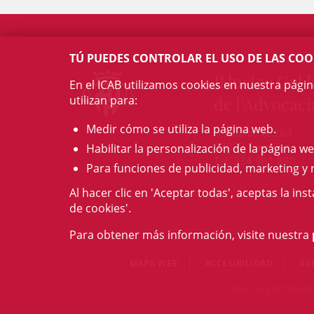
TÚ PUEDES CONTROLAR EL USO DE LAS COO
Il·lustre Col·l
En el ICAB utilizamos cookies en nuestra pági
utilizan para:
de l'Advocaci
Medir cómo se utiliza la página web.
c/ Mallorca, 283
08037 Barcelona
Habilitar la personalización de la página we
Tel. 934 961 880
Para funciones de publicidad, marketing y 
Al hacer clic en 'Aceptar todas', aceptas la ins
de cookies'.
Para obtener más información, visite nuestra
MAPA WEB
ACCESIBILIDAD
AV
© Fri Aug 07 05:47