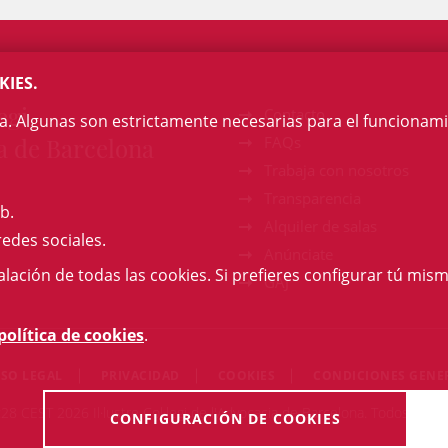
KIES.
egi
Contacto
na. Algunas son estrictamente necesarias para el funcionami
a de Barcelona
FAQs
Trabaja con nosotros
Transparencia
b.
Alquiler de salas
redes sociales.
Anúnciate
talación de todas las cookies. Si prefieres configurar tú mism
GAJ
política de cookies
.
ISO LEGAL
PRIVACIDAD
COOKIES
CONDICIONES GENE
:28 CEST 2026 Il·lustre Col·legi de l'Advocacia de Barcelona. Todos los 
CONFIGURACIÓN DE COOKIES