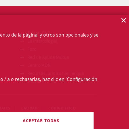
×
Talent ICAB
ento de la página, y otros son opcionales y se
La intercolegial
Foro
Red de Ayuda Mútua
Centro ADR
Recursos jurídicos en lengua
o / a o rechazarlas, haz clic en 'Configuración
catalana
RALES
CALIDAD
CÓDIGO ÉTICO
derechos reservados
ACEPTAR TODAS