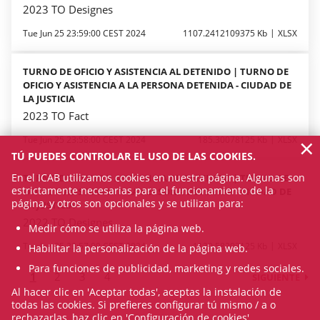
2023 TO Designes
Tue Jun 25 23:59:00 CEST 2024
1107.2412109375 Kb
XLSX
TURNO DE OFICIO Y ASISTENCIA AL DETENIDO | TURNO DE
OFICIO Y ASISTENCIA A LA PERSONA DETENIDA - CIUDAD DE
LA JUSTICIA
2023 TO Fact
×
Tue Jun 25 23:58:00 CEST 2024
185.30078125 Kb
XLSX
TÚ PUEDES CONTROLAR EL USO DE LAS COOKIES.
En el ICAB utilizamos cookies en nuestra página. Algunas son
TURNO DE OFICIO Y ASISTENCIA AL DETENIDO | TURNO DE
estrictamente necesarias para el funcionamiento de la
OFICIO Y ASISTENCIA A LA PERSONA DETENIDA - CIUDAD DE
página, y otros son opcionales y se utilizan para:
LA JUSTICIA
2022 TO Designes
Medir cómo se utiliza la página web.
Tue Jun 25 23:57:00 CEST 2024
1129.58203125 Kb
XLSX
Habilitar la personalización de la página web.
Para funciones de publicidad, marketing y redes sociales.
1
2
3
4
SIGUIENTE
Al hacer clic en 'Aceptar todas', aceptas la instalación de
todas las cookies. Si prefieres configurar tú mismo / a o
rechazarlas, haz clic en 'Configuración de cookies'.