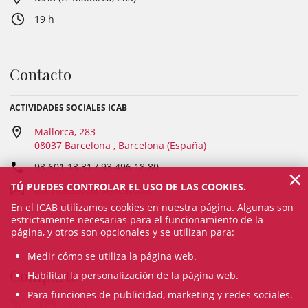
19 h
Contacto
ACTIVIDADES SOCIALES ICAB
Mallorca, 283
08037 Barcelona , Barcelona (España)
93 601 13 31 / 93 496 18 80
×
TÚ PUEDES CONTROLAR EL USO DE LAS COOKIES.
activitatssocials@icab.cat
En el ICAB utilizamos cookies en nuestra página. Algunas son
estrictamente necesarias para el funcionamiento de la
página, y otros son opcionales y se utilizan para:
Medir cómo se utiliza la página web.
Comparte
Habilitar la personalización de la página web.
Para funciones de publicidad, marketing y redes sociales.