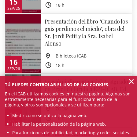
15
18 h
SEP/26
Presentación del libro "Cuando los
gais perdimos el miedo", obra del
Sr. Jordi Petit y la Sra. Isabel
Alonso
Biblioteca ICAB
16
18 h
SEP/26
×
Sessión informativa del Postgrado
TÚ PUEDES CONTROLAR EL USO DE LAS COOKIES.
en Práctica Jurídica EPJ-ICAB. Ed.
En el ICAB utilizamos cookies en nuestra página. Algunas son
Octubre 2026
estrictamente necesarias para el funcionamiento de la
página, y otros son opcionales y se utilizan para:
ZOOM
16
Medir cómo se utiliza la página web.
18 h
SEP/26
Habilitar la personalización de la página web.
Para funciones de publicidad, marketing y redes sociales.
VER TODA LA AGENDA